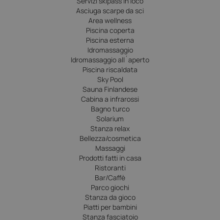
Servizi skipass in loco
Asciuga scarpe da sci
Area wellness
Piscina coperta
Piscina esterna
Idromassaggio
Idromassaggio all´aperto
Piscina riscaldata
Sky Pool
Sauna Finlandese
Cabina a infrarossi
Bagno turco
Solarium
Stanza relax
Bellezza/cosmetica
Massaggi
Prodotti fatti in casa
Ristoranti
Bar/Caffè
Parco giochi
Stanza da gioco
Piatti per bambini
Stanza fasciatoio