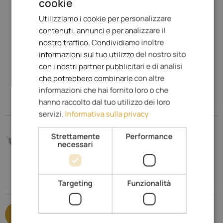
cookie
ENGLISH
Utilizziamo i cookie per personalizzare
ITALIAN
contenuti, annunci e per analizzare il
GERMAN
Visualizza sulla mappa & Street View
nostro traffico. Condividiamo inoltre
informazioni sul tuo utilizzo del nostro sito
Kofelweg 2
39030
Chienes
-
Plan de Corones
con i nostri partner pubblicitari e di analisi
www.diewaldruhe.com
che potrebbero combinarle con altre
informazioni che hai fornito loro o che
I nostri prezzi
hanno raccolto dal tuo utilizzo dei loro
servizi.
Informativa sulla privacy
I nostri prezzi
Strettamente
Performance
148,- €
necessari
da
al giorno
Specializzato per
Targeting
Funzionalità
Hotel per single
Criteri di qualità