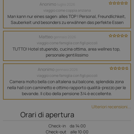
Anonimo
luglio 2026
viaggio come coppia anziana
Man kann nur eines sagen: alles TOP ! Personal, Freundlichkeit, 
Sauberkeit und besonders zu erwähnen das perfekte Essen
Matteo
gennaio 2026
viaggio come famiglia con figli piccoli
TUTTO! Hotel stupendo, cucina ottima, area wellnes top, 
personale gentilissimo
Anonimo
gennaio 2026
viaggio come famiglia con figli piccoli
Camera molto bella con altalena sul balcone, splendida zona 
nella hall con caminetto e ottimo rapporto qualità-prezzo per le 
bevande. Il cibo della pensione 3/4 è eccellente.
Ulteriori recensioni...
Orari di apertura
Check-in
da 14:00
Check-out
alle 10:00