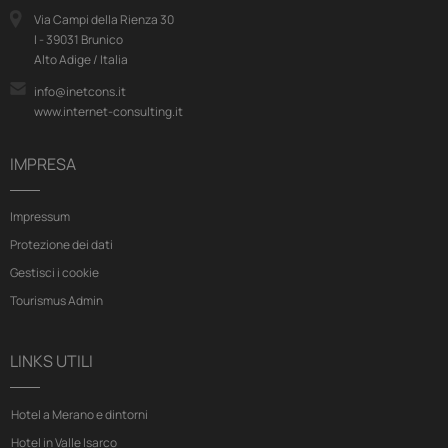
Via Campi della Rienza 30
I - 39031 Brunico
Alto Adige / Italia
info@inetcons.it
www.internet-consulting.it
IMPRESA
Impressum
Protezione dei dati
Gestisci i cookie
Tourismus Admin
LINKS UTILI
Hotel a Merano e dintorni
Hotel in Valle Isarco