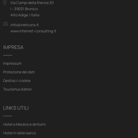
Via Campi della Rienza 30
I - 39031 Brunico
Alto Adige / Italia
info@inetcons.it
www.internet-consulting.it
IMPRESA
Impressum
Protezione dei dati
Gestisci i cookie
Tourismus Admin
LINKS UTILI
Hotel a Merano e dintorni
Hotel in Valle Isarco