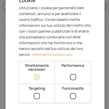
cookie
ENGLISH
Chiamata
Utilizziamo i cookie per personalizzare
ITALIAN
contenuti, annunci e per analizzare il
GERMAN
nostro traffico. Condividiamo inoltre
Indirizzo
informazioni sul tuo utilizzo del nostro sito
con i nostri partner pubblicitari e di analisi
che potrebbero combinarle con altre
informazioni che hai fornito loro o che
hanno raccolto dal tuo utilizzo dei loro
servizi.
Informativa sulla privacy
Strettamente
Performance
necessari
Visualizza sulla mappa & Street View
Compatschweg 8
Targeting
Funzionalità
39040
Dolomiti
www.hotelseelaus.it