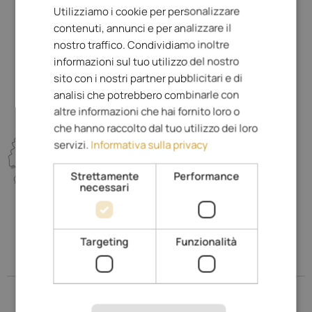
Utilizziamo i cookie per personalizzare
ITALIAN
Family & Funpark
contenuti, annunci e per analizzare il
Sorgente minerale Sopracqua
GERMAN
nostro traffico. Condividiamo inoltre
Museo Etnografico San Nicolò
informazioni sul tuo utilizzo del nostro
Masi storici
sito con i nostri partner pubblicitari e di
analisi che potrebbero combinarle con
altre informazioni che hai fornito loro o
che hanno raccolto dal tuo utilizzo dei loro
servizi.
Informativa sulla privacy
Strettamente
Performance
necessari
Targeting
Funzionalità
Scoprite la regione
Merano e dintorni