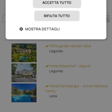
ACCETTA TUTTO
Località
RIFIUTA TUTTO
Ultimo
MOSTRA DETTAGLI
Prenotato recentemente
FAYN garden retreat hotel
Lagundo
Hotel Wiesenhof - Algund
Lagundo
Hotel Gschwangut - Active Wellness
Family
Lana