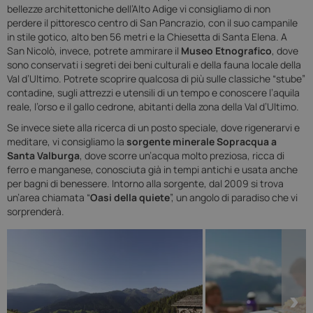
bellezze architettoniche dell’Alto Adige vi consigliamo di non
perdere il pittoresco centro di San Pancrazio, con il suo campanile
in stile gotico, alto ben 56 metri e la Chiesetta di Santa Elena. A
San Nicolò, invece, potrete ammirare il
Museo Etnografico
, dove
sono conservati i segreti dei beni culturali e della fauna locale della
Val d’Ultimo. Potrete scoprire qualcosa di più sulle classiche “stube”
contadine, sugli attrezzi e utensili di un tempo e conoscere l’aquila
reale, l’orso e il gallo cedrone, abitanti della zona della Val d’Ultimo.
Se invece siete alla ricerca di un posto speciale, dove rigenerarvi e
meditare, vi consigliamo la
sorgente minerale Sopracqua a
Santa Valburga
, dove scorre un’acqua molto preziosa, ricca di
ferro e manganese, conosciuta già in tempi antichi e usata anche
per bagni di benessere. Intorno alla sorgente, dal 2009 si trova
un’area chiamata “
Oasi della quiete
”, un angolo di paradiso che vi
sorprenderà.