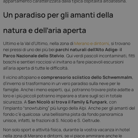
appartamento caratterizzata dalla tipica ospitalità altoatesina.
Un paradiso per gli amanti della
natura e dell’aria aperta
Ultimo e la Val d’Ultimo, nella zona di
Merano e dintorni
, si trovano
nei pressi di uno dei più bei
parchi naturali dell’Alto Adige: il
Parco Nazionale dello Stelvio
. Qui verdi pascoli incontaminati, fitti
boschi e sentieri rocciosi vi invitano a fare piacevoli escursioni
all’aria aperta di tutte le difficoltà.
Il vicino altopiano e
comprensorio sciistico dello Schwemmalm
,
d’inverno si trasformano in un vero paradiso sulla neve per le
famiglie. Anche i meno esperti, qui, potranno trovare piste adatte a
loro e i più piccoli potranno imparare a stare sugli sci in totale
sicurezza. A
San Nicolò si trova il Family & Funpark
, con
l’impianto “snowtubing” più lungo della Alpi. Anche per gli amanti del
fondo c’è qualcosa: una bellissima pista da fondo panoramica
unisce, infatti, le frazioni di S. Nicolò e S. Geltrude.
Non solo sport e attività fisica, durante la vostra vacanza in hotel
nella zona di Merano e dintorni, se vi piace ammirare anche le