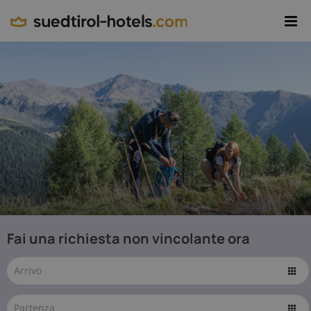
Regioni
Località
Temi
Pacchetti
Alloggi
IT
© IDM
Fai una richiesta non vincolante ora
Südtirol-Alto
Adige / Alex
Filz -
I migliori
www.idm-
suedtirol.com
hotel