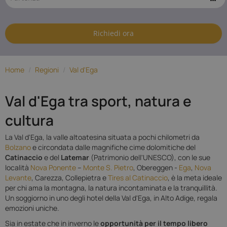
in Val
d'Ega
Richiedi ora
Home
/
Regioni
/
Val d'Ega
Val d'Ega tra sport, natura e
cultura
La Val d'Ega, la valle altoatesina situata a pochi chilometri da
Bolzano
e circondata dalle magnifiche cime dolomitiche del
Catinaccio
e del
Latemar
(Patrimonio dell'UNESCO), con le sue
località
Nova Ponente
–
Monte S. Pietro
, Obereggen -
Ega
,
Nova
Levante
, Carezza, Collepietra e
Tires al Catinaccio
, è la meta ideale
per chi ama la montagna, la natura incontaminata e la tranquillità.
Un soggiorno in uno degli hotel della Val d'Ega, in Alto Adige, regala
emozioni uniche.
Sia in estate che in inverno le
opportunità per il tempo libero