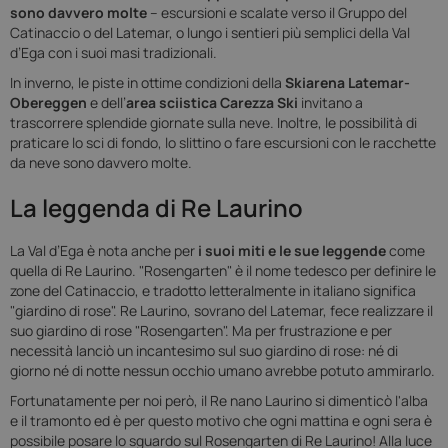
sono davvero molte
– escursioni e scalate verso il Gruppo del
Catinaccio o del Latemar, o lungo i sentieri più semplici della Val
d’Ega con i suoi masi tradizionali.
In inverno, le piste in ottime condizioni della
Skiarena Latemar-
Obereggen
e dell’
area sciistica Carezza Ski
invitano a
trascorrere splendide giornate sulla neve. Inoltre, le possibilità di
praticare lo sci di fondo, lo slittino o fare escursioni con le racchette
da neve sono davvero molte.
La leggenda di Re Laurino
La Val d’Ega è nota anche per
i suoi miti e le sue leggende
come
quella di Re Laurino. "Rosengarten" è il nome tedesco per definire le
zone del Catinaccio, e tradotto letteralmente in italiano significa
"giardino di rose". Re Laurino, sovrano del Latemar, fece realizzare il
suo giardino di rose "Rosengarten". Ma per frustrazione e per
necessità lanciò un incantesimo sul suo giardino di rose: né di
giorno né di notte nessun occhio umano avrebbe potuto ammirarlo.
Fortunatamente per noi però, il Re nano Laurino si dimenticò l'alba
e il tramonto ed è per questo motivo che ogni mattina e ogni sera è
possibile posare lo sguardo sul Rosengarten di Re Laurino! Alla luce