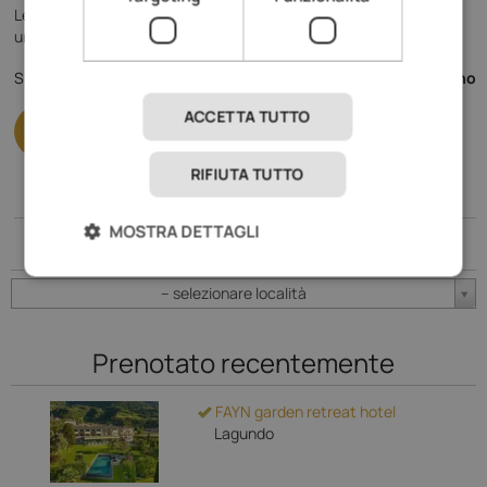
Le magnifiche montagne delle Dolomiti con la loro aria cristallina,
una natura incontaminata e benessere olistico, vi aspettano!
148,- €
Specializzato in
da
al giorno
ACCETTA TUTTO
RIFIUTA TUTTO
MOSTRA DETTAGLI
Località
-- selezionare località
Prenotato recentemente
FAYN garden retreat hotel
Lagundo